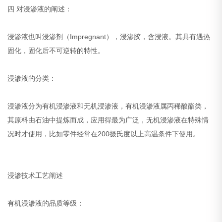
四 对浸渗液的阐述：
浸渗液也叫浸渗剂（Impregnant），浸渗胶，含浸液。其具有遇热
固化，固化后不可逆转的特性。
浸渗液的分类：
浸渗液分为有机浸渗液和无机浸渗液，有机浸渗液属丙稀酸酯类，
其原料由石油中提炼而成，应用得最为广泛，无机浸渗液在特殊情
况时才使用，比如零件经常在200摄氏度以上高温条件下使用。
浸渗技术工艺阐述
有机浸渗液的品质等级：