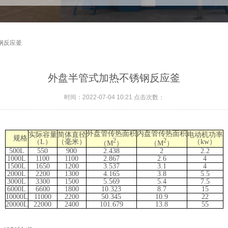
钢反应釜
外盘半管式加热不锈钢反应釜
时间：2022-07-04 10:21 点击次数：
外盘管传热面积
内盘管传热面积
实际容量
简体直径
电动机功率
规格
2
2
（
L
）
（毫米）
（
kw
）
（
M
）
（
M
）
500L
550
900
2.438
2
2.2
1000L
1100
1100
2.867
2.6
4
1500L
1650
1200
3.537
3.1
4
2000L
2200
1300
4.165
3.8
5.5
3000L
3300
1500
5.569
5.4
7.5
6000L
6600
1800
10.323
8.7
15
10000L
11000
2200
50.345
10.9
22
20000L
22000
2400
101.679
13.8
55