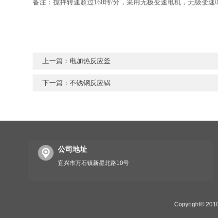
备注：搅拌转速超过
160
转
/
分，采用无极变速电机，无级变速
上一篇：
电加热反应釜
下一篇：
不锈钢反应锅
公司地址
宜兴市万石镇新星北路10号
Copyright©