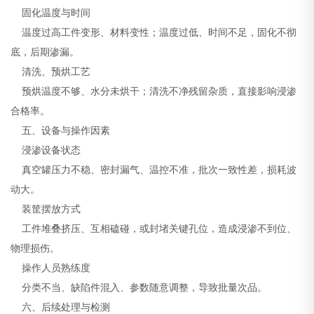
固化温度与时间
温度过高工件变形、材料变性；温度过低、时间不足，固化不彻
底，后期渗漏。
清洗、预烘工艺
预烘温度不够、水分未烘干；清洗不净残留杂质，直接影响浸渗
合格率。
五、设备与操作因素
浸渗设备状态
真空罐压力不稳、密封漏气、温控不准，批次一致性差，损耗波
动大。
装筐摆放方式
工件堆叠挤压、互相磕碰，或封堵关键孔位，造成浸渗不到位、
物理损伤。
操作人员熟练度
分类不当、缺陷件混入、参数随意调整，导致批量次品。
六、后续处理与检测