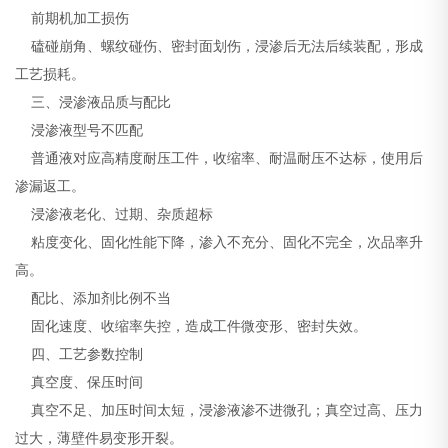
前期机加工损伤
磕碰崩角、螺纹碰伤、密封面划伤，浸渗后无法后续装配，形成
工艺损耗。
三、浸渗液品质与配比
浸渗液型号不匹配
普通液对应高精度耐压工件，收缩率、耐温耐压不达标，使用后
渗漏返工。
浸渗液老化、过期、杂质超标
粘度变化、固化性能下降，渗入不充分、固化不完全，次品率升
高。
配比、添加剂比例不当
固化速度、收缩率失控，造成工件微变形、密封失效。
四、工艺参数控制
真空度、保压时间
真空不足、加压时间太短，浸渗液渗不进微孔；真空过高、压力
过大，薄壁件易变形开裂。