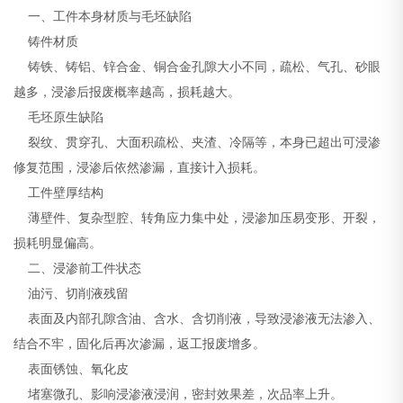
一、工件本身材质与毛坯缺陷
铸件材质
铸铁、铸铝、锌合金、铜合金孔隙大小不同，疏松、气孔、砂眼
越多，浸渗后报废概率越高，损耗越大。
毛坯原生缺陷
裂纹、贯穿孔、大面积疏松、夹渣、冷隔等，本身已超出可浸渗
修复范围，浸渗后依然渗漏，直接计入损耗。
工件壁厚结构
薄壁件、复杂型腔、转角应力集中处，浸渗加压易变形、开裂，
损耗明显偏高。
二、浸渗前工件状态
油污、切削液残留
表面及内部孔隙含油、含水、含切削液，导致浸渗液无法渗入、
结合不牢，固化后再次渗漏，返工报废增多。
表面锈蚀、氧化皮
堵塞微孔、影响浸渗液浸润，密封效果差，次品率上升。