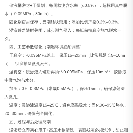
储液桶密封+干燥剂，每周检测含水率（≤0.5%）；超标用真空脱
水（-0.09MPa，30min）。
固化剂密封保存，受潮结块禁用；添加比例严格0.2%–0.3%。
浸渗罐盖随时关闭，减少潮气侵入；每班前抽真空脱气脱水一
次。
四、工艺参数强化（潮湿环境必须调整）
干真空：-0.095MPa以上，保压15–20min（比常规延长5–10mi
n），彻底抽除微孔潮气。
湿真空：浸渗液入罐后再抽**-0.095MPa，保压10min**，脱除液
中微气泡与水分。
加压：0.6–0.8MPa（常规0.5MPa），保压15min，确保渗剂深
入微孔。
温度：浸渗液温度15–25℃，避免高温吸水；固化90–95℃热水，
20–30min，确保完全固化。
五、过程与后处理防潮
浸渗后立即离心甩干+高压水枪清洗，表面残液必须洗净，防止潮