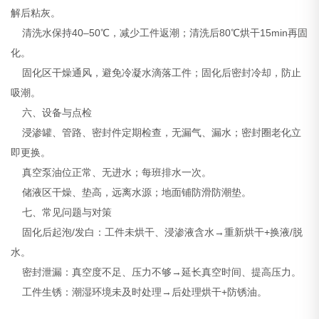
解后粘灰。
清洗水保持40–50℃，减少工件返潮；清洗后80℃烘干15min再固
化。
固化区干燥通风，避免冷凝水滴落工件；固化后密封冷却，防止
吸潮。
六、设备与点检
浸渗罐、管路、密封件定期检查，无漏气、漏水；密封圈老化立
即更换。
真空泵油位正常、无进水；每班排水一次。
储液区干燥、垫高，远离水源；地面铺防滑防潮垫。
七、常见问题与对策
固化后起泡/发白：工件未烘干、浸渗液含水→重新烘干+换液/脱
水。
密封泄漏：真空度不足、压力不够→延长真空时间、提高压力。
工件生锈：潮湿环境未及时处理→后处理烘干+防锈油。