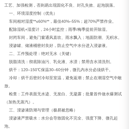
工艺、加强检测，否则易出现固化不良、封孔失效、起泡脱落。
一、环境湿度控制（优先）
车间相对湿度**≤60%**，最佳40%–55%；超70%严禁作业。
配除湿机+湿度计，24小时监控；雨季/梅季提前开除湿。
封闭车间，避免门窗通风直吹、雨水飘入；地面防潮、无积水。
浸渗罐、储液桶密封良好，防止空气中水分进入浸渗液。
二、工件预处理：绝对无水（关键）
脱脂清洗：彻底除油污、乳化液、水渍；禁用含水清洗剂。
烘干：120–150℃保温30–60分钟，微孔内水分必须烘干。
冷却：烘干后密封冷却至室温，避免返潮；禁止在潮湿空气中敞
放。
检查：工件表面无水迹、无发白、无凝露；批量首件做水爆测试
（加热无蒸汽）。
三、浸渗液防潮与管理（极易被忽略）
浸渗液严禁吸水：水分会导致固化不完全、强度下降、微孔起
泡。