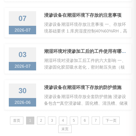
凝露，最终集中表现为浸渗渗漏返工率上
升、浸渗液提前失效。 一、核心不良现象与
成因 1、微孔...
浸渗设备在潮湿环境下存放的注意事项
07
浸渗设备潮湿环境存放注意事项 一、存放环
2026-07
境基础要求 1.库房湿度控制40%60%RH，高
湿区域配备除湿机、排风扇，远离水池、外
墙渗水、低洼返潮区域；设备整体垫高托盘
离地10cm以上，离...
潮湿环境对浸渗加工后的工件使用有哪些影响？
03
潮湿环境对浸渗加工后工件的六大影响 一、
2026-07
浸渗固化胶层吸水老化，密封耐压失效（核
心危害） 1.固化树脂长期吸湿溶胀，胶与铸
件微孔界面脱粘、出现微缝隙，原本封堵气
孔的密封层...
浸渗设备在潮湿环境下存放的防护措施
30
浸渗设备潮湿环境存放全套防护措施 浸渗设
2026-06
备包含**真空浸渗罐、固化槽、清洗槽、储液
箱、真空泵、液压气动系统、电控柜、管路
阀门、密封件**，潮湿环境核心风险：罐体焊
首页
1
2
3
4
5
6
7
下一页
缝锈蚀...
末页