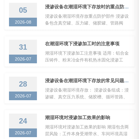
蚀、罐内结...
浸渗设备在潮湿环境下存放时的重点防护部件有哪些？
05
浸渗设备潮湿环境存放重点防护部件 浸渗设
2026-08
备包含真空罐、压力罐、储胶罐、管路阀
门、真空泵、空压机、电控系统、换热组件
等；潮湿环境主要风险：金属锈蚀、电气凝
露短路、...
在潮湿环境下浸渗加工时的注意事项
31
潮湿环境下浸渗加工注意事项 适用：铝合金
2026-07
压铸件、粉末冶金件有机热水固化浸渗工
艺；梅雨、沿海高湿车间。 高湿度核心危
害：工件表面吸附水膜、浸渗液吸水变质、
微孔内水汽真...
浸渗设备在潮湿环境下存放的常见问题以及解决办法
28
浸渗设备潮湿环境存放： 浸渗设备组成：浸
2026-07
渗罐、真空压力系统、储胶槽、循环管路、
换热器、真空泵、电控柜、液压组件、工装
夹具；介质多为浸渗树脂，潮湿环境叠加水
汽，锈...
潮湿环境对浸渗加工效果的影响
24
潮湿环境对浸渗加工效果的影响 潮湿包含两
2026-07
层风险：工件本身受潮带水、车间环境高湿