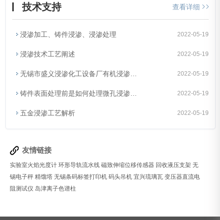
技术支持
查看详细
浸渗加工、铸件浸渗、浸渗处理
2022-05-19
浸渗技术工艺阐述
2022-05-19
无锡市盛义浸渗化工设备厂有机浸渗技术
2022-05-19
铸件表面处理前是如何处理微孔浸渗技术的？
2022-05-19
五金浸渗工艺解析
2022-05-19
友情链接
实验室火焰光度计
环形导轨流水线
磁致伸缩位移传感器
回收液压支架
无
锡电子秤
精馏塔
无锡条码标签打印机
码头吊机
宜兴琉璃瓦
变压器直流电
阻测试仪
岛津离子色谱柱